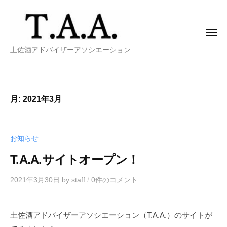
土
コ
佐
ン
酒
テ
メ
ア
ニ
ン
土
ド
ュ
土佐酒アドバイザーアソシエーション
ー
バ
ツ
佐
イ
へ
酒
ザ
ス
ア
ー
月:
2021年3月
キ
ド
ア
ッ
バ
ソ
プ
イ
シ
お知らせ
エ
ザ
T.A.A.サイトオープン！
ー
ー
シ
ア
2021年3月30日
by
staff
/
0件のコメント
ョ
ソ
ン
シ
土佐酒アドバイザーアソシエーション（T.A.A.）のサイトが
エ